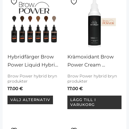
här
produkten
har
flera
varianter.
De
olika
Hybridfärger Brow 
Krämoxidant Brow 
alternativen
Power Liquid Hybrid 
Power Cream 
kan
dye, 15 ml
Developer, 80 ml
Brow Power hybrid bryn
Brow Power hybrid bryn
väljas
produkter
produkter
på
17.00
€
17.00
€
produktsidan
VÄLJ ALTERNATIV
LÄGG TILL I
VARUKORG