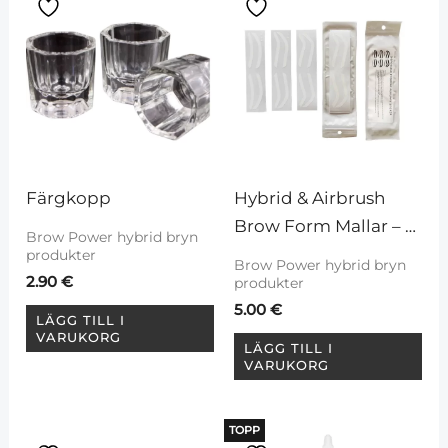
Färgkopp
Hybrid & Airbrush 
Brow Form Mallar – 
Brow Power hybrid bryn
ögonbrynsformmallar
produkter
Brow Power hybrid bryn
2.90
€
produkter
5.00
€
LÄGG TILL I
VARUKORG
LÄGG TILL I
VARUKORG
TOPP
Den