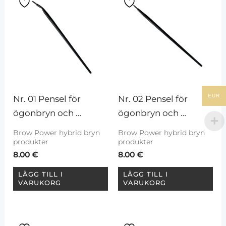
EUR
Nr. 01 Pensel för 
Nr. 02 Pensel för 
ögonbryn och 
ögonbryn och 
ögonfransar (böjd 
ögonfransar
Brow Power hybrid bryn
Brow Power hybrid bryn
och tunn)
produkter
produkter
8.00
€
8.00
€
LÄGG TILL I
LÄGG TILL I
VARUKORG
VARUKORG