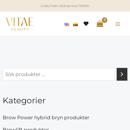
Hoppa
Gratis frakt vid köp över 1000kr
till
innehåll
i
a
n
x
p
p
Kategorier
r
r
i
i
Brow Power hybrid bryn produkter
s
s
Browlift produkter