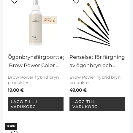
Ögonbrynsfärgborttagare
Penselset för färgning 
 Brow Power Color 
av ögonbryn och 
Corrector, 200 ml
ögonfransar, 6 st
Brow Power hybrid bryn
Brow Power hybrid bryn
produkter
produkter
19.00
€
49.00
€
LÄGG TILL I
LÄGG TILL I
VARUKORG
VARUKORG
TOPP