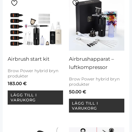
Airbrushapparat – 
Airbrush start kit
luftkompressor
Brow Power hybrid bryn
produkter
Brow Power hybrid bryn
183.00
€
produkter
50.00
€
LÄGG TILL I
VARUKORG
LÄGG TILL I
VARUKORG