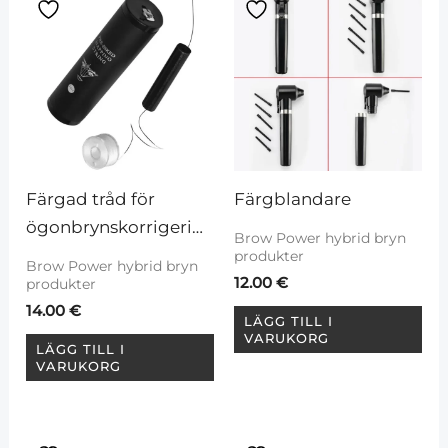
Färgad tråd för 
Färgblandare
ögonbrynskorrigering,
Brow Power hybrid bryn
 20 m
produkter
Brow Power hybrid bryn
12.00
€
produkter
14.00
€
LÄGG TILL I
VARUKORG
LÄGG TILL I
VARUKORG