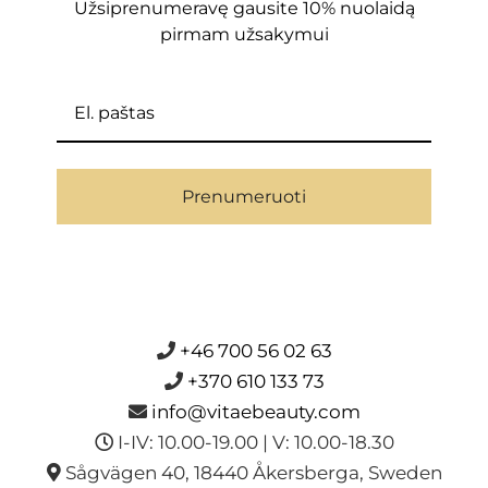
Užsiprenumeravę gausite 10% nuolaidą
pirmam užsakymui
Prenumeruoti
+46 700 56 02 63
+370 610 133 73
info@vitaebeauty.com
I-IV: 10.00-19.00 | V: 10.00-18.30
Sågvägen 40, 18440 Åkersberga, Sweden