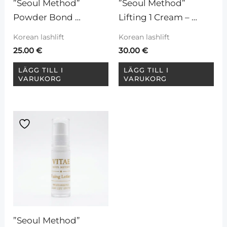
”Seoul Method” 
”Seoul Method” 
Powder Bond 
Lifting 1 Cream – 
limpulver för 
Lyftande lotion
Korean lashlift
Korean lashlift
koreansk teknik
25.00
€
30.00
€
LÄGG TILL I
LÄGG TILL I
VARUKORG
VARUKORG
”Seoul Method” 