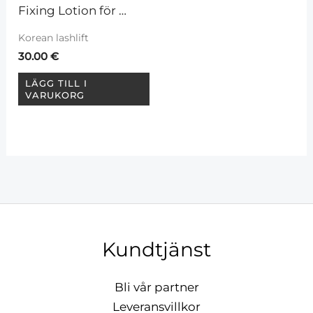
Fixing Lotion för 
koreansk lashlift
Korean lashlift
30.00
€
LÄGG TILL I
VARUKORG
Kundtjänst
Bli vår partner
Leveransvillkor