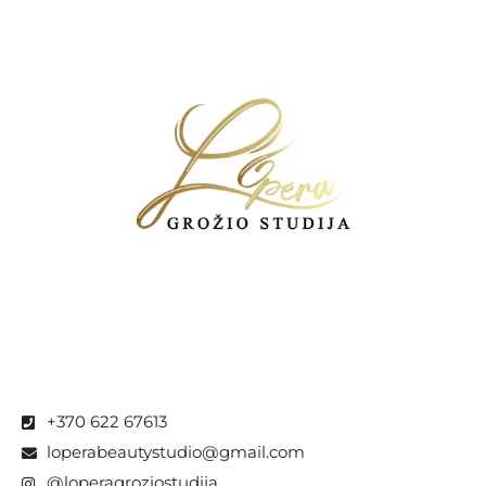
+370 622 67613
loperabeautystudio@gmail.com
@loperagroziostudija