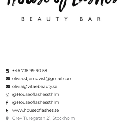
+46 735 99 90 58
olivia.stjernqvist@gmail.com
olivia@vitaebeauty.se
@Houseoflashessthlm
@Houseoflashessthlm
www.houseoflashes.se
Grev Turegatan 21, Stockholm