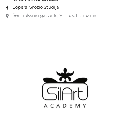
Lopera Grožio Studija
Šermukšnių gatvė 1c, Vilnius, Lithuania