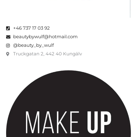
+46 737 17 03 92
beautybywulf@hotmail.com
@beauty_by_wulf
Truckgatan 2, 442 40 Kungälv