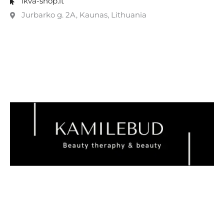
ikva-shop.lt
Jurbarko g. 2A, Kaunas, Lithuania