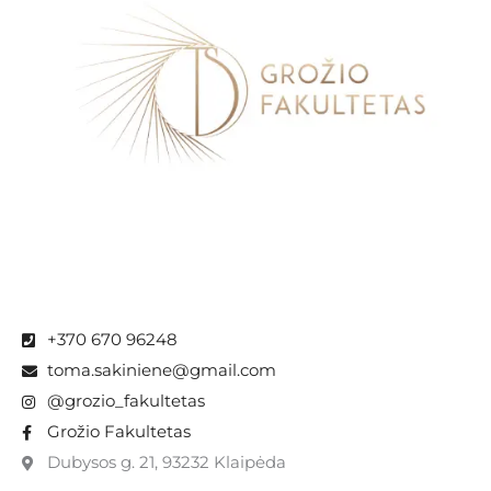
+370 670 96248
toma.sakiniene@gmail.com
@grozio_fakultetas
Grožio Fakultetas
Dubysos g. 21, 93232 Klaipėda