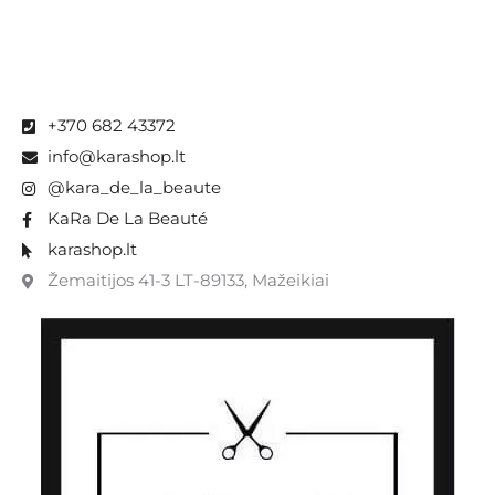
+370 682 43372
info@karashop.lt
@kara_de_la_beaute
KaRa De La Beauté
karashop.lt
Žemaitijos 41-3 LT-89133, Mažeikiai