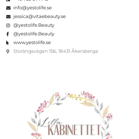
info@yestolife.se
jessica@vitaebeauty.se
@yestolife.Beauty
@yestolife.Beauty
www.yestolife.se
Storängsvägen 15b, 18431 Åkersberga