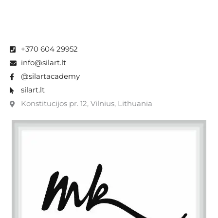
+370 604 29952
info@silart.lt
@silartacademy
silart.lt
Konstitucijos pr. 12, Vilnius, Lithuania