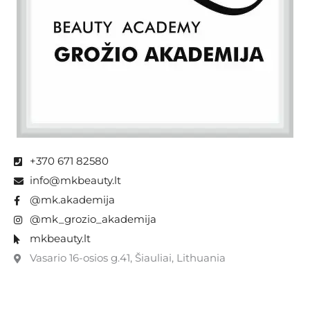
+370 671 82580
info@mkbeauty.lt
@mk.akademija
@mk_grozio_akademija
mkbeauty.lt
Vasario 16-osios g.41, Šiauliai, Lithuania