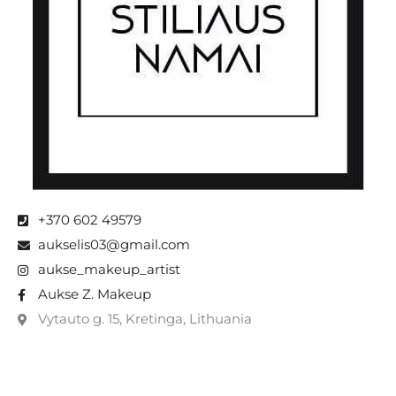
+370 602 49579
aukselis03@gmail.com
aukse_makeup_artist
Aukse Z. Makeup
Vytauto g. 15, Kretinga, Lithuania