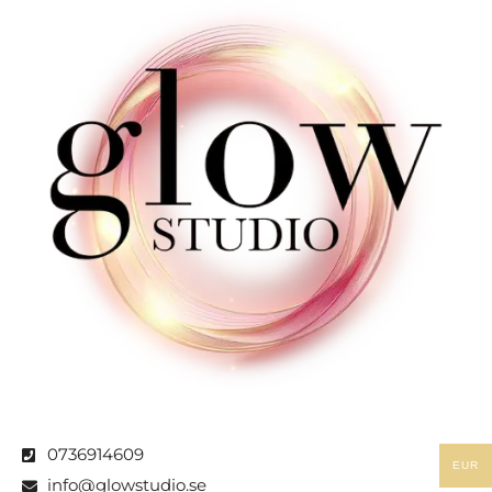
0736914609
EUR
info@glowstudio.se