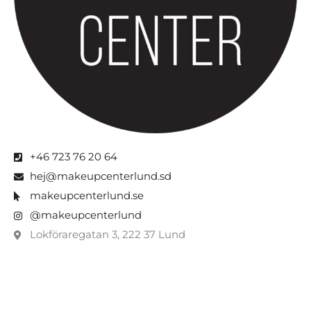
+46 723 76 20 64
hej@makeupcenterlund.sd
makeupcenterlund.se
@makeupcenterlund
Lokföraregatan 3, 222 37 Lund