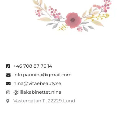
+46 708 87 76 14
info.paunina@gmail.com
nina@vitaebeauty.se
@lillakabinettet.nina
Västergatan 11, 22229 Lund