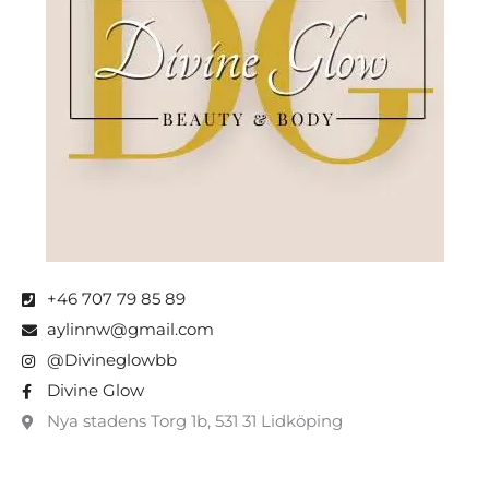
+46 707 79 85 89
aylinnw@gmail.com
@Divineglowbb
Divine Glow
Nya stadens Torg 1b, 531 31 Lidköping