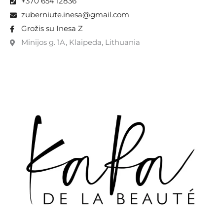
+370 654 12836
zuberniute.inesa@gmail.com
Grožis su Inesa Z
Minijos g. 1A, Klaipeda, Lithuania