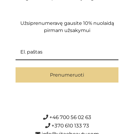
Užsiprenumeravę gausite 10% nuolaidą
pirmam užsakymui
Prenumeruoti
+46 700 56 02 63
+370 610 133 73