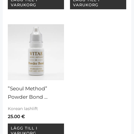
VARUKORG
VARUKORG
”Seoul Method” 
Powder Bond 
limpulver för 
Korean lashlift
koreansk teknik
25.00
€
LÄGG TILL I
VARUKORG