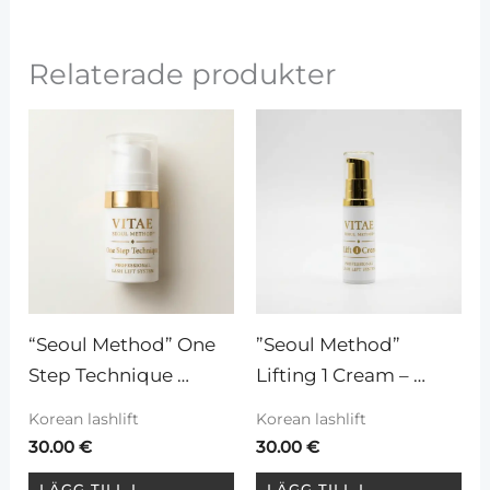
Relaterade produkter
“Seoul Method” One 
”Seoul Method” 
Step Technique 
Lifting 1 Cream – 
Lotion
Lyftande lotion
Korean lashlift
Korean lashlift
30.00
€
30.00
€
LÄGG TILL I
LÄGG TILL I