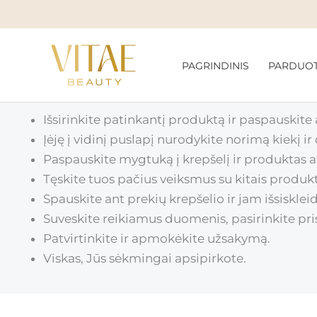
Pereiti
prie
turinio
PAGRINDINIS
PARDUO
Išsirinkite patinkantį produktą ir paspauskite
Įėję į vidinį puslapį nurodykite norimą kiekį ir d
Paspauskite mygtuką į krepšelį ir produktas a
Tęskite tuos pačius veiksmus su kitais produkta
Spauskite ant prekių krepšelio ir jam išsiskl
Suveskite reikiamus duomenis, pasirinkite pri
Patvirtinkite ir apmokėkite užsakymą.
Viskas, Jūs sėkmingai apsipirkote.