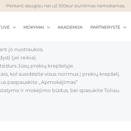
Perkant daugiau nei už 100eur siuntimas nemokamas.
TUVĖ
MOKYMAI
AKADEMIJA
PARTNERYSTĖ
 ant jo nuotraukos.
ydį (jei reikia).
tsidurs Jūsų prekių krepšelyje.
is, kol susidėsite visus norimus į prekių krepšelį.
eidus paspauskite „Apmokėjimas”
statymo ir mokėjimo būdus, bei spasukite Toliau.