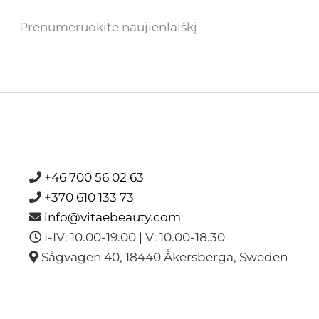
Prenumeruokite naujienlaiškį
+46 700 56 02 63
+370 610 133 73
info@vitaebeauty.com
I-IV: 10.00-19.00 | V: 10.00-18.30
Sågvägen 40, 18440 Åkersberga, Sweden