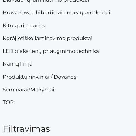
a
n
Brow Power hibridiniai antakių produktai
a
Kitos priemonės
Korėjietiško laminavimo produktai
LED blakstienų priauginimo technika
Namų linija
Produktų rinkiniai / Dovanos
Seminarai/Mokymai
TOP
Filtravimas