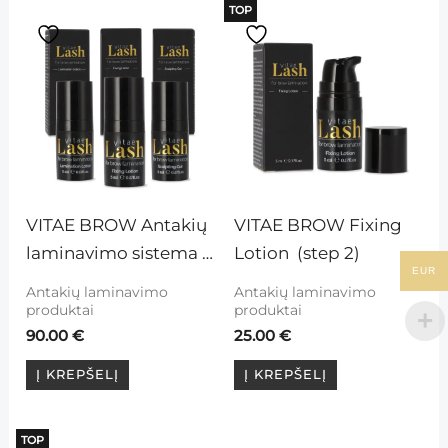
TOP
VITAE BROW Antakių 
VITAE BROW Fixing 
laminavimo sistema 
Lotion  (step 2)
EUR
(rinkinys)
Antakių laminavimo
Antakių laminavimo
produktai
produktai
90.00
€
25.00
€
Į KREPŠELĮ
Į KREPŠELĮ
TOP