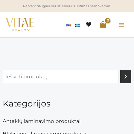
Pereiti
Perkant daugiau nei už 100eur siuntimas nemokamas.
prie
turinio
i
a
n
k
k
s
Kategorijos
a
k
i
a
Antakių laminavimo produktai
n
i
Blakstienų laminavimo produktai