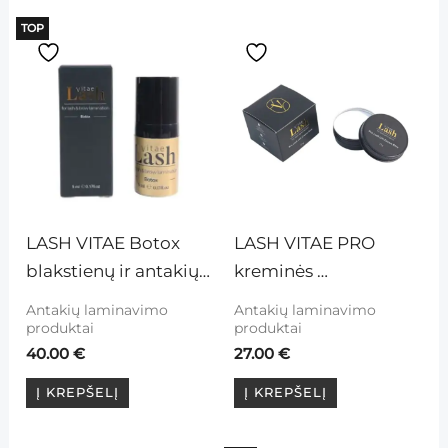
TOP
LASH VITAE Botox 
LASH VITAE PRO 
blakstienų ir antakių 
kreminės 
maitinamasis 
konsistensijos 
Antakių laminavimo
Antakių laminavimo
losijonas
laminavimo klijai
produktai
produktai
40.00
€
27.00
€
Į KREPŠELĮ
Į KREPŠELĮ