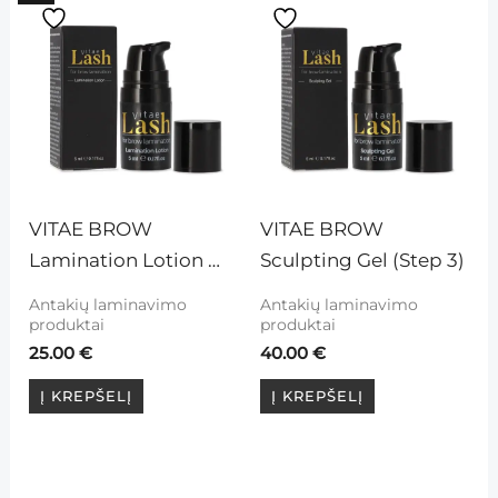
VITAE BROW 
VITAE BROW 
Lamination Lotion 
Sculpting Gel (Step 3)
(Step 1)
Antakių laminavimo
Antakių laminavimo
produktai
produktai
25.00
€
40.00
€
Į KREPŠELĮ
Į KREPŠELĮ