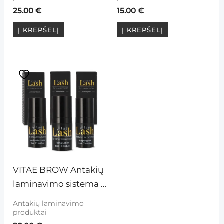
25.00
€
15.00
€
Į KREPŠELĮ
Į KREPŠELĮ
VITAE BROW Antakių 
laminavimo sistema 
(rinkinys)
Antakių laminavimo
produktai