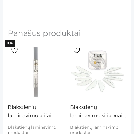
Panašūs produktai
TOP
Blakstienių 
Blakstienų 
laminavimo klijai
laminavimo silikonai, 
5 poros (S, M, M1, M2, 
Blakstienų laminavimo
Blakstienų laminavimo
L)
produktai
produktai