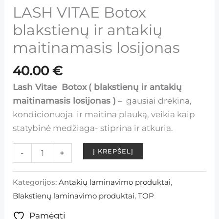
LASH VITAE Botox
blakstienų ir antakių
maitinamasis losijonas
40.00
€
Lash Vitae Botox
( blakstienų ir antakių
maitinamasis losijonas )
– gausiai drėkina,
kondicionuoja ir maitina plauką, veikia kaip
statybinė medžiaga- stiprina ir atkuria.
Į KREPŠELĮ
-
+
Kategorijos:
Antakių laminavimo produktai
,
Blakstienų laminavimo produktai
,
TOP
Pamėgti