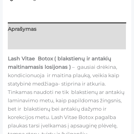
Aprašymas
Atsiliepimai (0)
Lash Vitae Botox
( blakstienų ir antakių
maitinamasis losijonas )
– gausiai drėkina,
kondicionuoja ir maitina plauką, veikia kaip
statybinė medžiaga- stiprina ir atkuria.
Tinkamas naudoti ne tik blakstienų ar antakių
laminavimo metu, kaip papildomas žingsnis,
bet ir blakstienų bei antakių dažymo ir
korekcijos metu. Lash Vitae Botox pagalba
plaukas tarsi įvelkamas į apsauginę plėvelę,
tampa storu, tvirtu ir žvilgančiu.