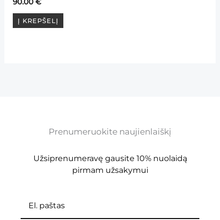
90.00
€
Į KREPŠELĮ
Prenumeruokite naujienlaiškį
Užsiprenumeravę gausite 10% nuolaidą
pirmam užsakymui